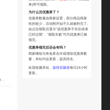
券)即可领取。
为什么没优惠券了？
优惠券数量由商家设置，部分商品商家
给的较少，活动刚开始不久就被秒完了;
如点击领取后显示“该优惠券不存在或者
已经过期”、“领取失败”均为优惠券已被
领完。
优惠券领完后还会有吗？
商家继续与奇兔客合作或增加优惠券数
量，本站均会更新，提高排名。
欢迎收藏本站，
值得买频道
每日24小时
更新。
下一篇：喜之郎蒟蒻果汁果冻乳酸味吸的果冻爽儿童休闲解馋零食品小吃