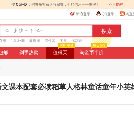
按
Ctrl+D
，把奇兔客放入收藏夹，折扣信息一手掌握！
不再提醒
新浪登录
QQ登录
淘宝
衣裙
毛呢外套
取暖器
四件套
零食
运动鞋
实时更新
每日0点
9包邮
剁手热卖
值得买
淘金币半价
.
吧语文课本配套必读稻草人格林童话童年小英