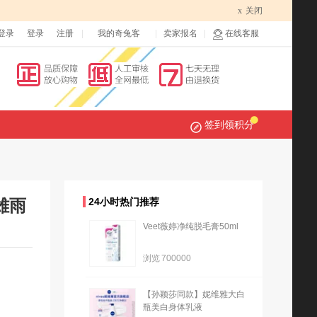
x
关闭
登录
登录
注册
我的奇兔客
卖家报名
在线客服
签到领积分
雄雨
24小时热门推荐
Veet薇婷净纯脱毛膏50ml
浏览
700000
【孙颖莎同款】妮维雅大白
瓶美白身体乳液