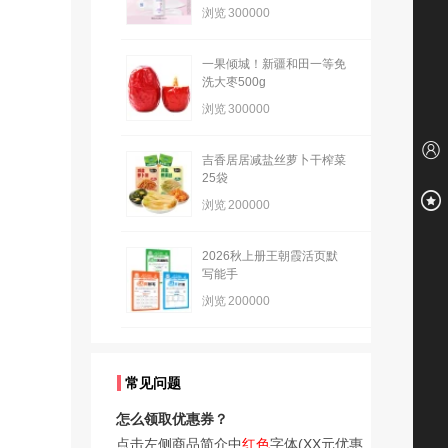
浏览
300000
一果倾城！新疆和田一等免
洗大枣500g
浏览
300000
吉香居居减盐丝萝卜干榨菜
25袋
浏览
200000
2026秋上册王朝霞活页默
写能手
浏览
200000
常见问题
怎么领取优惠券？
点击左侧商品简介中
红色
字体(XX元优惠