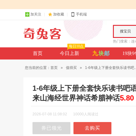
加关注
加收藏
手机端
搜宝贝
热门搜索：
连
每日10点
九
块
邮
首页
今日上新
19块
您当前的位置：
首页
»
值得买
»
1-6年级上下册全套快乐读书吧..
1-6年级上下册全套快乐读书
来山海经世界神话希腊神话
5.80
2026-07-08 11:08:02
10000人阅读过
券已领光
去购买