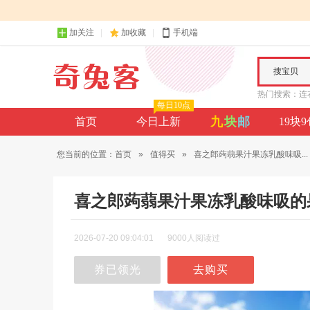
加关注
加收藏
手机端
搜宝贝
热门搜索：
连
每日10点
九
块
邮
首页
今日上新
19块
您当前的位置：
首页
»
值得买
»
喜之郎蒟蒻果汁果冻乳酸味吸...
喜之郎蒟蒻果汁果冻乳酸味吸的
2026-07-20 09:04:01
9000人阅读过
券已领光
去购买