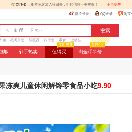
按
Ctrl+D
，把奇兔客放入收藏夹，折扣信息一手掌握！
不再提醒
新浪登录
QQ登录
淘宝
衣裙
毛呢外套
取暖器
四件套
零食
运动鞋
实时更新
每日0点
9包邮
剁手热卖
值得买
淘金币半价
果冻爽儿童休闲解馋零食品小吃
9.90