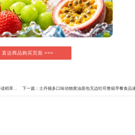
> 直达商品购买页面 >>>
上一篇：1-6年级上下册全套快乐读书吧语文课本配套必读稻草人格林童话童年小英雄雨来山海经世界神话希腊神话