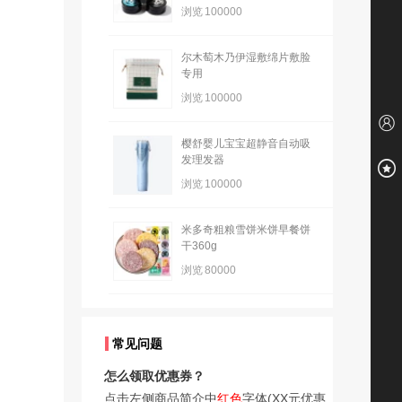
浏览
100000
尔木萄木乃伊湿敷绵片敷脸
专用
浏览
100000
樱舒婴儿宝宝超静音自动吸
发理发器
浏览
100000
米多奇粗粮雪饼米饼早餐饼
干360g
浏览
80000
常见问题
怎么领取优惠券？
点击左侧商品简介中
红色
字体(XX元优惠