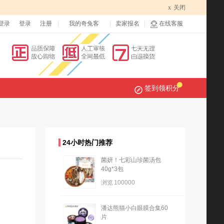
x
关闭
登录
登录
注册
我的奇兔客
卖家报名
在线客服
签到领积分
24小时热门推荐
菌妍！七彩山珍菌汤包
40g*3包
浏览
100000
潘达熊猫小白眼膜合集60
片