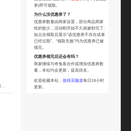
券)即可领取。
为什么没优惠券了？
优惠券数量由商家设置，部分商品商家
给的较少，活动刚开始不久就被秒完了;
如点击领取后显示“该优惠券不存在或者
已经过期”、“领取失败”均为优惠券已被
领完。
优惠券领完后还会有吗？
商家继续与奇兔客合作或增加优惠券数
量，本站均会更新，提高排名。
欢迎收藏本站，
值得买频道
每日24小时
下一篇：士丹顿多口味动物黄油面包无边吐司整箱早餐食品速食营养学生原味
更新。