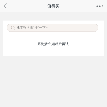
奇兔客手机页面版已下线，
值得买
请通过微信或支付宝搜“奇兔客小程序”访问
系统繁忙,请稍后再试!