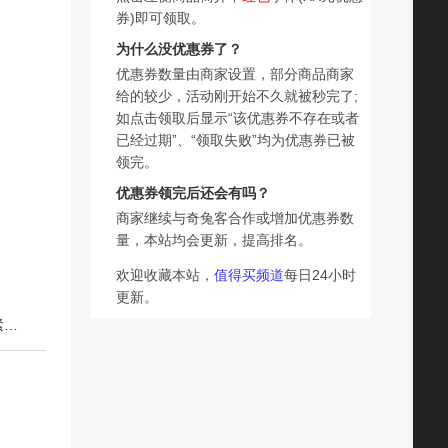
券)即可领取。
为什么没优惠券了？
优惠券数量由商家设置，部分商品商家
给的较少，活动刚开始不久就被秒完了;
如点击领取后显示“该优惠券不存在或者
已经过期”、“领取失败”均为优惠券已被
领完。
优惠券领完后还会有吗？
商家继续与奇兔客合作或增加优惠券数
量，本站均会更新，提高排名。
欢迎收藏本站，
值得买频道
每日24小时
更新。
下一篇：片仔癀官方正品珍珠臻颜凝露烟酰胺滋养修护保湿紧致抗皱面部乳液