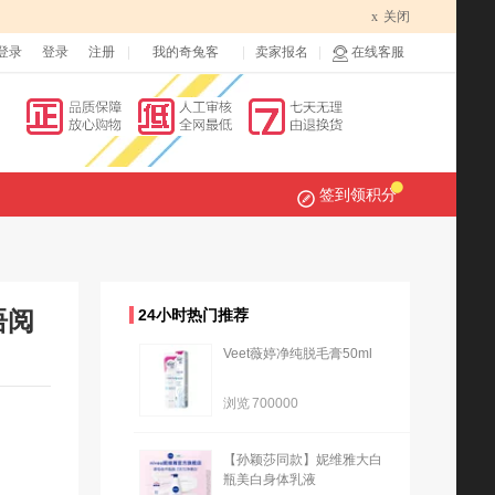
x
关闭
登录
登录
注册
我的奇兔客
卖家报名
在线客服
签到领积分
语阅
24小时热门推荐
Veet薇婷净纯脱毛膏50ml
浏览
700000
【孙颖莎同款】妮维雅大白
瓶美白身体乳液