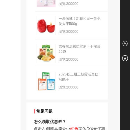
浏览
300000
一果倾城！新疆和田一等免
洗大枣500g
浏览
300000
吉香居居减盐丝萝卜干榨菜
25袋
浏览
200000
2026秋上册王朝霞活页默
写能手
浏览
200000
常见问题
怎么领取优惠券？
点击左侧商品简介中
红色
字体(XX元优惠