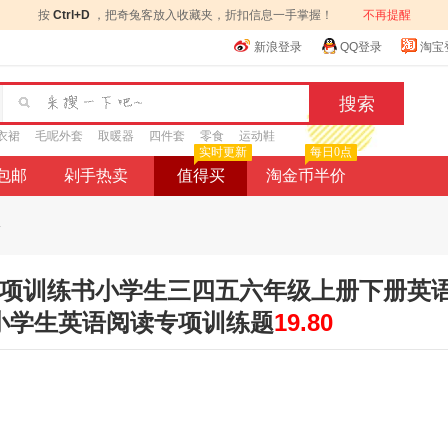
按
Ctrl+D
，把奇兔客放入收藏夹，折扣信息一手掌握！
不再提醒
新浪登录
QQ登录
淘宝
衣裙
毛呢外套
取暖器
四件套
零食
运动鞋
实时更新
每日0点
9包邮
剁手热卖
值得买
淘金币半价
.
解专项训练书小学生三四五六年级上册下册英
版小学生英语阅读专项训练题
19.80