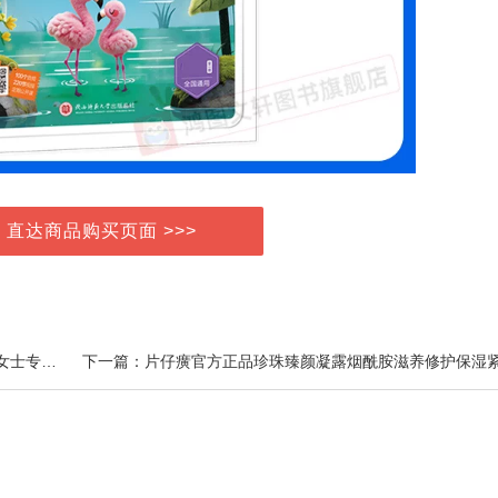
> 直达商品购买页面 >>>
上一篇：内衣洗衣液去黄去血渍内裤清洗液抑菌除螨男女士专用官方正品牌