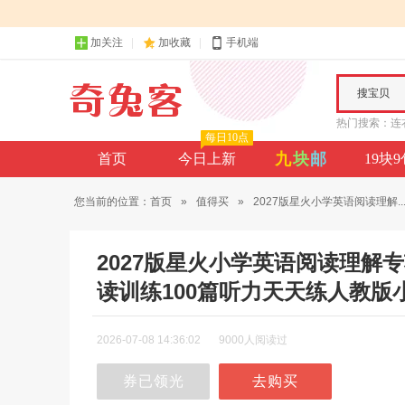
加关注
加收藏
手机端
搜宝贝
热门搜索：
连
每日10点
九
块
邮
首页
今日上新
19块
您当前的位置：
首页
»
值得买
»
2027版星火小学英语阅读理解..
2027版星火小学英语阅读理
读训练100篇听力天天练人教
2026-07-08 14:36:02
9000人阅读过
券已领光
去购买