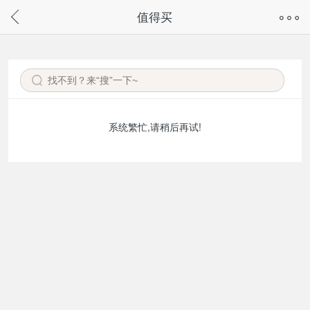
奇兔客手机页面版已下线，
值得买
请通过微信或支付宝搜“奇兔客小程序”访问
系统繁忙,请稍后再试!