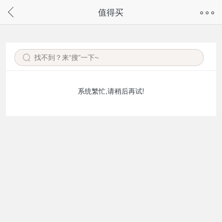
奇兔客手机页面版已下线，
值得买
请通过微信或支付宝搜“奇兔客小程序”访问
系统繁忙,请稍后再试!