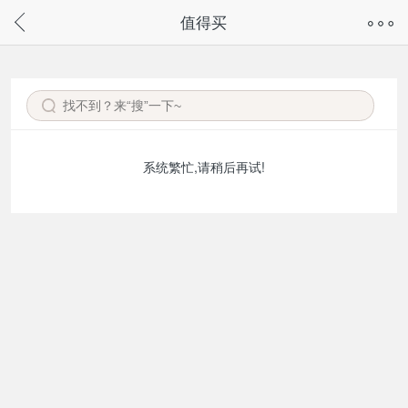
奇兔客手机页面版已下线，
值得买
请通过微信或支付宝搜“奇兔客小程序”访问
系统繁忙,请稍后再试!