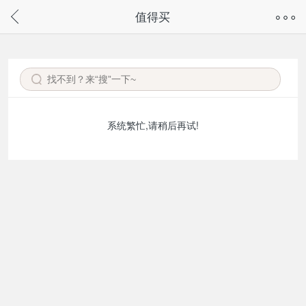
奇兔客手机页面版已下线，
值得买
请通过微信或支付宝搜“奇兔客小程序”访问
系统繁忙,请稍后再试!