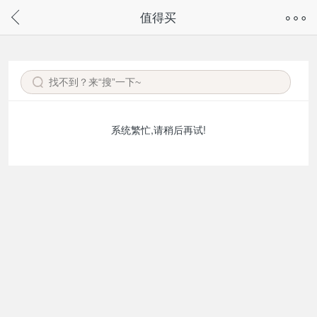
奇兔客手机页面版已下线，
值得买
请通过微信或支付宝搜“奇兔客小程序”访问
系统繁忙,请稍后再试!