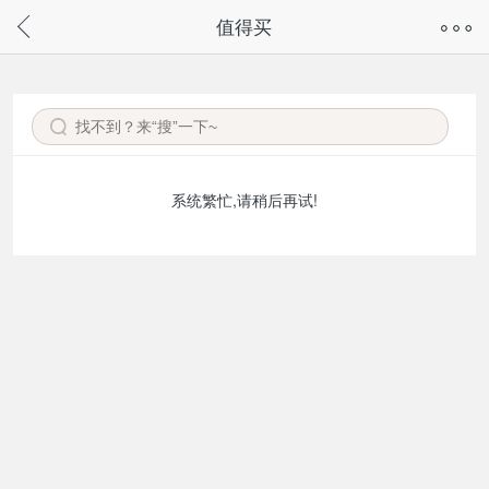
奇兔客手机页面版已下线，
值得买
请通过微信或支付宝搜“奇兔客小程序”访问
系统繁忙,请稍后再试!