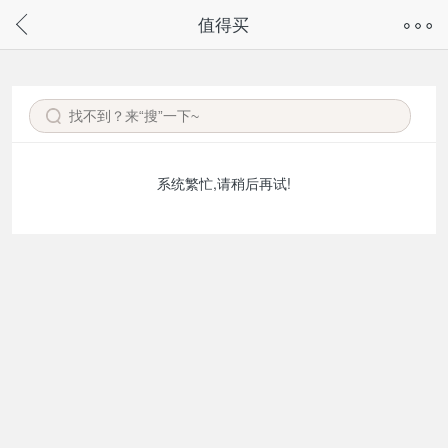
奇兔客手机页面版已下线，
值得买
请通过微信或支付宝搜“奇兔客小程序”访问
系统繁忙,请稍后再试!