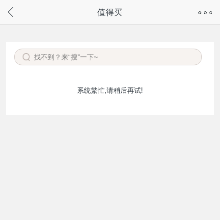
奇兔客手机页面版已下线，
值得买
请通过微信或支付宝搜“奇兔客小程序”访问
系统繁忙,请稍后再试!