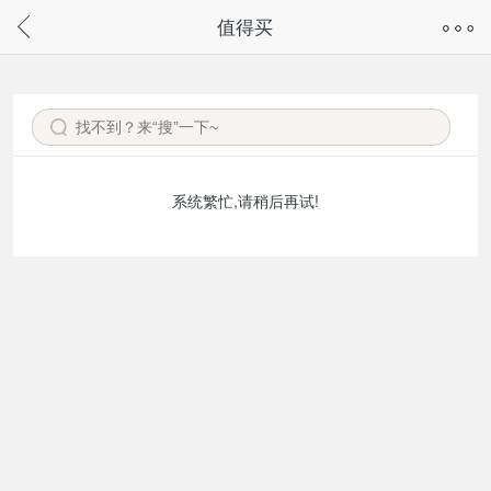
奇兔客手机页面版已下线，
值得买
请通过微信或支付宝搜“奇兔客小程序”访问
系统繁忙,请稍后再试!