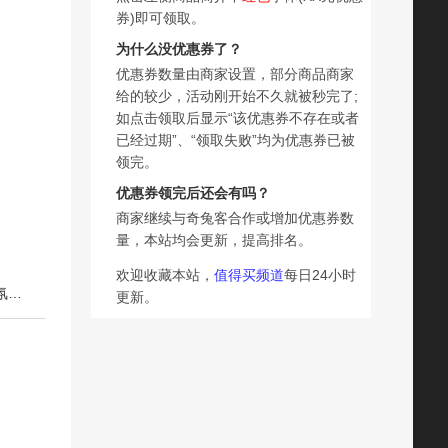
券)即可领取。
为什么没优惠券了？
优惠券数量由商家设置，部分商品商家
给的较少，活动刚开始不久就被秒完了;
如点击领取后显示“该优惠券不存在或者
已经过期”、“领取失败”均为优惠券已被
领完。
优惠券领完后还会有吗？
商家继续与奇兔客合作或增加优惠券数
量，本站均会更新，提高排名。
欢迎收藏本站，
值得买频道
每日24小时
下一篇：Justpet宠物毛发护理精油持久留香狗狗猫咪专用香氛除臭护毛精油
更新。