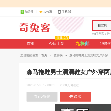
加关注
加收藏
手机端
搜宝贝
热门搜索：
连
每日10点
九
块
邮
首页
今日上新
19块
您当前的位置：
首页
»
值得买
»
森马拖鞋男士洞洞鞋女户外穿...
森马拖鞋男士洞洞鞋女户外穿两
2026-07-08 17:08:01
2000人阅读过
券已领光
去购买