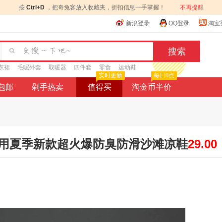
按
Ctrl+D
，把奇兔客放入收藏夹，折扣信息一手掌握！
不再提醒
新浪登录
QQ登录
淘宝
衣裙
毛呢外套
取暖器
四件套
零食
运动鞋
实时更新
每日0点
9包邮
剁手热卖
值得买
淘金币半价
用夏季新款超火爆防臭防滑沙滩凉鞋
29.00