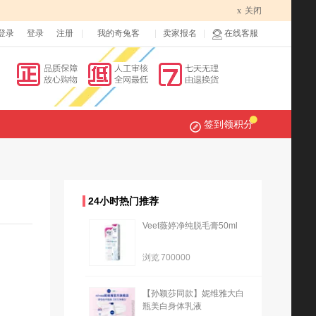
x
关闭
登录
登录
注册
我的奇兔客
卖家报名
在线客服
签到领积分
24小时热门推荐
Veet薇婷净纯脱毛膏50ml
浏览
700000
【孙颖莎同款】妮维雅大白
瓶美白身体乳液