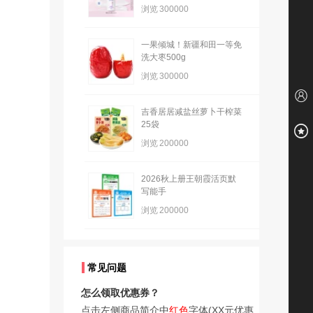
浏览
300000
一果倾城！新疆和田一等免
洗大枣500g
浏览
300000
吉香居居减盐丝萝卜干榨菜
25袋
浏览
200000
2026秋上册王朝霞活页默
写能手
浏览
200000
常见问题
怎么领取优惠券？
点击左侧商品简介中
红色
字体(XX元优惠