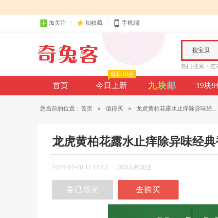
加关注
加收藏
手机端
搜宝贝
热门搜索：
连
每日10点
九
块
邮
首页
今日上新
19块
您当前的位置：
首页
»
值得买
»
龙虎黄柏花露水止痒除异味经...
龙虎黄柏花露水止痒除异味经典
2026-07-08 17:16:02
300人阅读过
券已领光
去购买