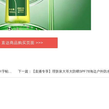
> 直达商品购买页面 >>>
上一篇：【活动专享】4册幼儿控笔训练 儿童控笔训练卡字帖幼儿园画本2-3-4岁宝宝小班运笔数字入门早教启蒙幼小衔接学写字初学反复练习