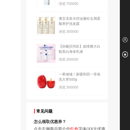
浏览
700000
澳宝洗发水控油蓬松去屑柔
顺养护洗发露
浏览
300000
【孙颖莎同款】妮维雅大白
瓶美白身体乳液
浏览
300000
一果倾城！新疆和田一等免
洗大枣500g
浏览
300000
常见问题
怎么领取优惠券？
点击左侧商品简介中
红色
字体(XX元优惠