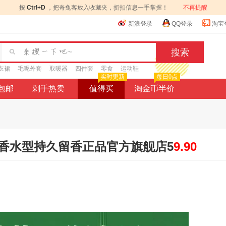
按
Ctrl+D
，把奇兔客放入收藏夹，折扣信息一手掌握！
不再提醒
新浪登录
QQ登录
淘宝
衣裙
毛呢外套
取暖器
四件套
零食
运动鞋
实时更新
每日0点
9包邮
剁手热卖
值得买
淘金币半价
香水型持久留香正品官方旗舰店5
9.90