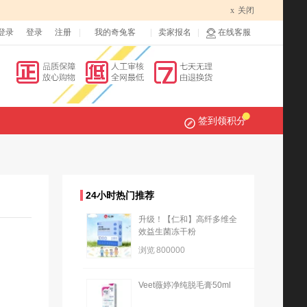
x
关闭
登录
登录
注册
我的奇兔客
卖家报名
在线客服
签到领积分
24小时热门推荐
升级！【仁和】高纤多维全
效益生菌冻干粉
浏览
800000
Veet薇婷净纯脱毛膏50ml