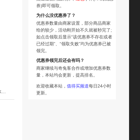
券)即可领取。
为什么没优惠券了？
优惠券数量由商家设置，部分商品商家
给的较少，活动刚开始不久就被秒完了;
如点击领取后显示“该优惠券不存在或者
已经过期”、“领取失败”均为优惠券已被
领完。
优惠券领完后还会有吗？
商家继续与奇兔客合作或增加优惠券数
量，本站均会更新，提高排名。
欢迎收藏本站，
值得买频道
每日24小时
下一篇：【直播专享】理肤泉大哥大防晒SPF78海边户外防水清爽隔离海外店O
更新。