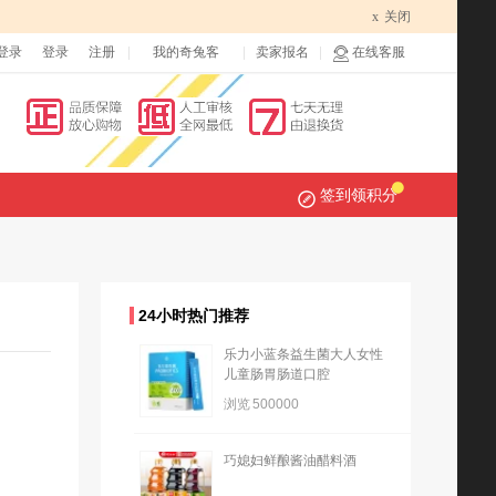
x
关闭
登录
登录
注册
我的奇兔客
卖家报名
在线客服
签到领积分
24小时热门推荐
乐力小蓝条益生菌大人女性
儿童肠胃肠道口腔
浏览
500000
巧媳妇鲜酿酱油醋料酒