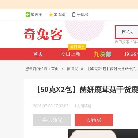
加关注
加收藏
手机端
搜宝贝
热门搜索：
连
每日10点
九
块
邮
首页
今日上新
19块
您当前的位置：
首页
»
值得买
»
【50克X2包】菌妍鹿茸菇干货..
【50克X2包】菌妍鹿茸菇干货
2026-07-08 17:32:02
1人阅读过
券已领光
去购买