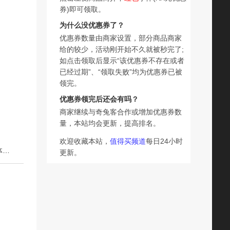
券)即可领取。
为什么没优惠券了？
优惠券数量由商家设置，部分商品商家
给的较少，活动刚开始不久就被秒完了;
如点击领取后显示“该优惠券不存在或者
已经过期”、“领取失败”均为优惠券已被
领完。
优惠券领完后还会有吗？
商家继续与奇兔客合作或增加优惠券数
量，本站均会更新，提高排名。
欢迎收藏本站，
值得买频道
每日24小时
下一篇：maputi止汗露女腋下除臭去异味滚珠走珠玛朴缇香体膏男官方旗舰店
更新。