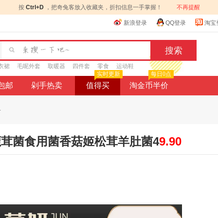
按
Ctrl+D
，把奇兔客放入收藏夹，折扣信息一手掌握！
不再提醒
新浪登录
QQ登录
淘宝
衣裙
毛呢外套
取暖器
四件套
零食
运动鞋
实时更新
每日0点
9包邮
剁手热卖
值得买
淘金币半价
.
鹿茸菌食用菌香菇姬松茸羊肚菌4
9.90