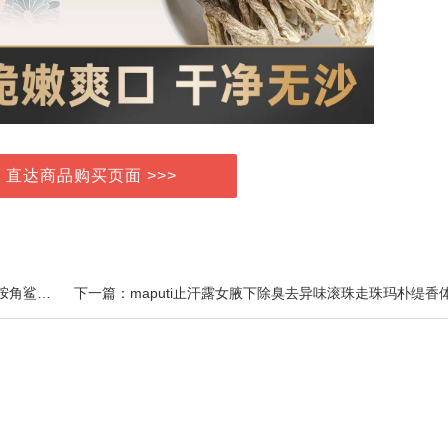
> 直达商品购买页面 >>>
上一篇：AFUSA艾弗莎抗皱保湿面霜50g多肽双神经酰胺角鲨烷淡细纹紧致补水