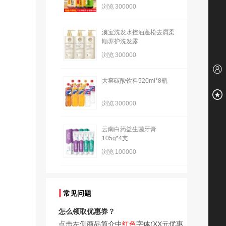
浏览
300000
澳宝洗发水控油蓬松去屑柔
顺养护洗发露
浏览
300000
大窑碳酸饮料520ml*8瓶
浏览
300000
云南白药益生菌牙膏
105g*4支
浏览
100000
常见问题
怎么领取优惠券？
点击左侧商品简介中
红色
字体(XX元优惠