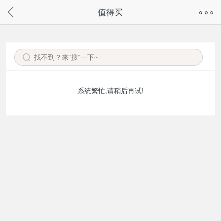
奇兔客手机页面版已下线，
值得买
请通过微信或支付宝搜“奇兔客小程序”访问
系统繁忙,请稍后再试!