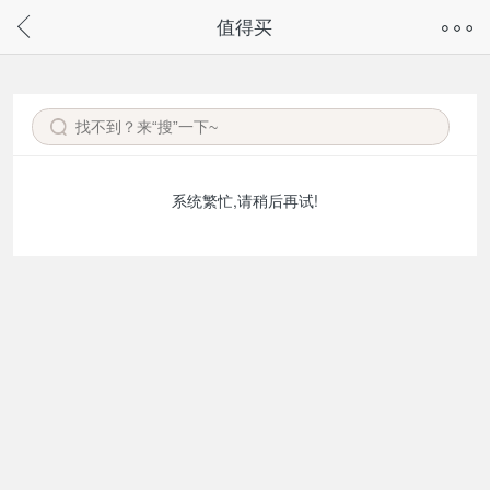
奇兔客手机页面版已下线，
值得买
请通过微信或支付宝搜“奇兔客小程序”访问
系统繁忙,请稍后再试!