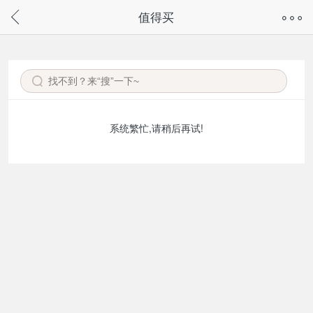
奇兔客手机页面版已下线，
值得买
请通过微信或支付宝搜“奇兔客小程序”访问
系统繁忙,请稍后再试!