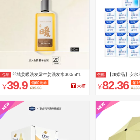
丝域姜暖洗发露生姜洗发水300ml*1
【加赠品】安尔
包邮
包邮
39.9
82.36
领
60
元券
领
1
¥
¥
天猫
¥99.90
¥120