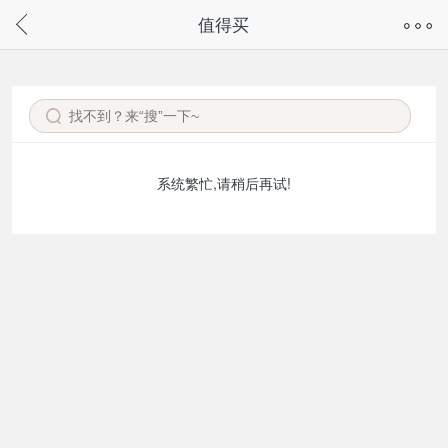
奇兔客手机页面版已下线，
值得买
请通过微信或支付宝搜“奇兔客小程序”访问
系统繁忙,请稍后再试!