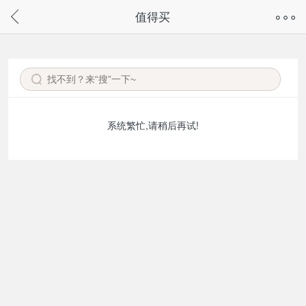
奇兔客手机页面版已下线，
值得买
请通过微信或支付宝搜“奇兔客小程序”访问
系统繁忙,请稍后再试!