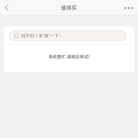
奇兔客手机页面版已下线，
值得买
请通过微信或支付宝搜“奇兔客小程序”访问
系统繁忙,请稍后再试!