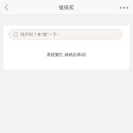
奇兔客手机页面版已下线，
值得买
请通过微信或支付宝搜“奇兔客小程序”访问
系统繁忙,请稍后再试!