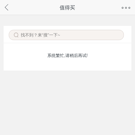
奇兔客手机页面版已下线，
值得买
请通过微信或支付宝搜“奇兔客小程序”访问
系统繁忙,请稍后再试!