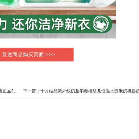
> 直达商品购买页面 >>>
上一篇：华东医药善要素国产辅酶Q10软胶囊官方旗舰店正品30粒/盒 sy