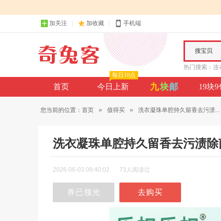
加关注
加收藏
手机端
搜宝贝
热门搜索：
连
每日10点
九
块
邮
首页
今日上新
19块
您当前的位置：
首页
»
值得买
»
洗衣凝珠单腔持久留香去污渍...
洗衣凝珠单腔持久留香去污渍除
2026-06-03 09:40:02
73人阅读过
券已领光
去购买