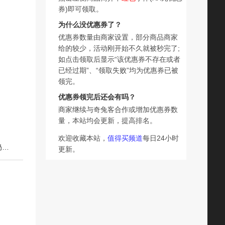
券)即可领取。
为什么没优惠券了？
优惠券数量由商家设置，部分商品商家
给的较少，活动刚开始不久就被秒完了;
如点击领取后显示“该优惠券不存在或者
已经过期”、“领取失败”均为优惠券已被
领完。
优惠券领完后还会有吗？
商家继续与奇兔客合作或增加优惠券数
量，本站均会更新，提高排名。
欢迎收藏本站，
值得买频道
每日24小时
下一篇：十月结晶紫外线奶瓶消毒柜婴儿恒温水壶泡奶机摇奶器三合一喂养台
更新。