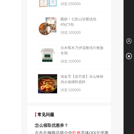
浏览
200000
菌妍！七彩山珍菌汤包
40g*3包
浏览
100000
尔木萄木乃伊湿敷绵片敷脸
专用
浏览
100000
淘金币【送竹签】乐山钵钵
鸡火锅调料底料
浏览
100000
常见问题
怎么领取优惠券？
点击左侧商品简介中
红色
字体(XX元优惠