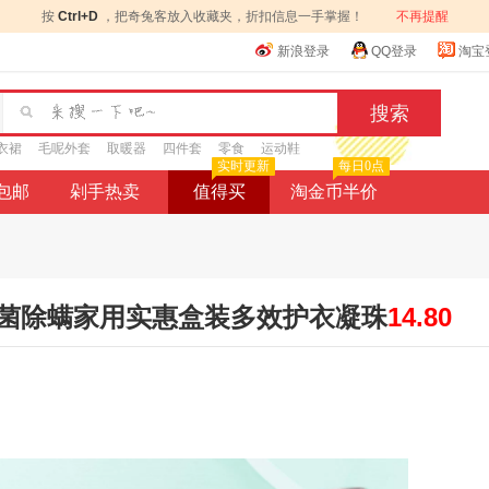
按
Ctrl+D
，把奇兔客放入收藏夹，折扣信息一手掌握！
不再提醒
新浪登录
QQ登录
淘宝
衣裙
毛呢外套
取暖器
四件套
零食
运动鞋
实时更新
每日0点
9包邮
剁手热卖
值得买
淘金币半价
菌除螨家用实惠盒装多效护衣凝珠
14.80