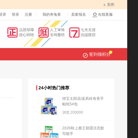
x
关闭
登录
登录
注册
我的奇兔客
卖家报名
在线客服
签到领积分
24小时热门推荐
得宝太阳花/蓝风铃有香手
帕纸54包
浏览
200000
2026秋上册王朝霞活页默
写能手