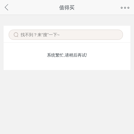
奇兔客手机页面版已下线，
值得买
请通过微信或支付宝搜“奇兔客小程序”访问
系统繁忙,请稍后再试!